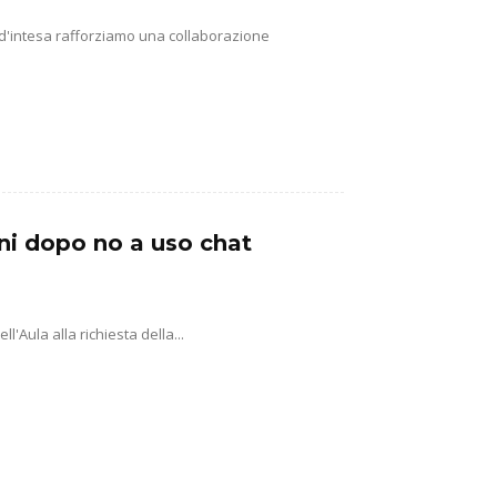
 d'intesa rafforziamo una collaborazione
ni dopo no a uso chat
'Aula alla richiesta della...