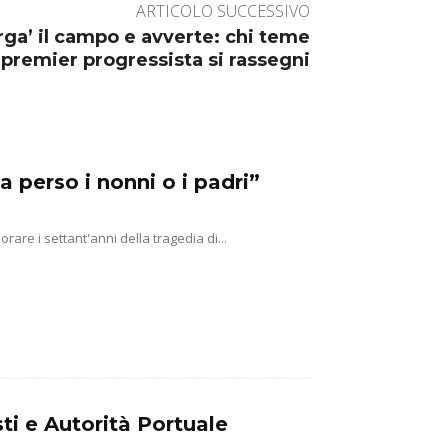
ARTICOLO SUCCESSIVO
arga’ il campo e avverte: chi teme
premier progressista si rassegni
a perso i nonni o i padri”
e i settant'anni della tragedia di...
ti e Autorità Portuale