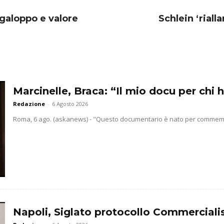
 galoppo e valore
Schlein ‘riall
Marcinelle, Braca: “Il mio docu per chi h
Redazione
-
6 Agosto 2026
Roma, 6 ago. (askanews) - "Questo documentario è nato per commemorar
Napoli, Siglato protocollo Commercialis