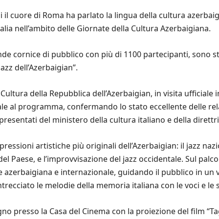
 il cuore di Roma ha parlato la lingua della cultura azerbai
alia nell’ambito delle Giornate della Cultura Azerbaigiana.
de cornice di pubblico con più di 1100 partecipanti, sono st
Jazz dell’Azerbaigian”.
Cultura della Repubblica dell’Azerbaigian, in visita ufficiale in
nale al programma, confermando lo stato eccellente delle relaz
esentati del ministero della cultura italiano e della direttr
ssioni artistiche più originali dell’Azerbaigian: il jazz nazi
 Paese, e l’improvvisazione del jazz occidentale. Sul palco s
le azerbaigiana e internazionale, guidando il pubblico in un 
recciato le melodie della memoria italiana con le voci e le 
no presso la Casa del Cinema con la proiezione del film “Tagh