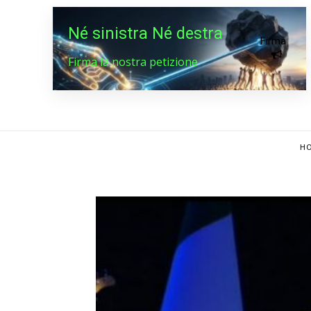
Né sinistra Né destra
Firma
Firma la nostra petizione
HO