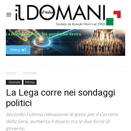
La nostra petizione: Né sinistra Né destra
Firma -
Home
Giornale
Giornale
Politica
La Lega corre nei sondaggi
politici
Secondo l'ultima rilevazione di Ipsos per il Corriere
della Sera, aumenta il divario tra le due forze di
governo.