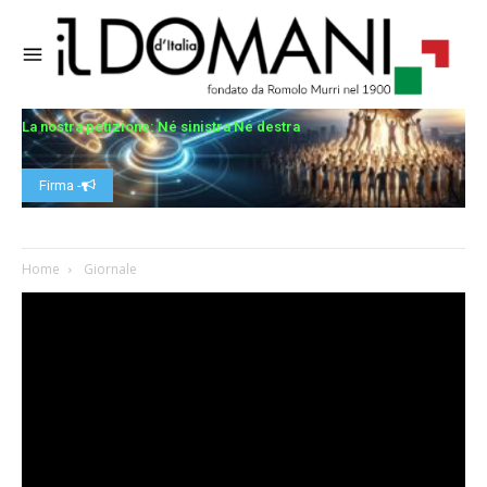
La nostra petizione: Né sinistra Né destra
Firma -
Home
Giornale