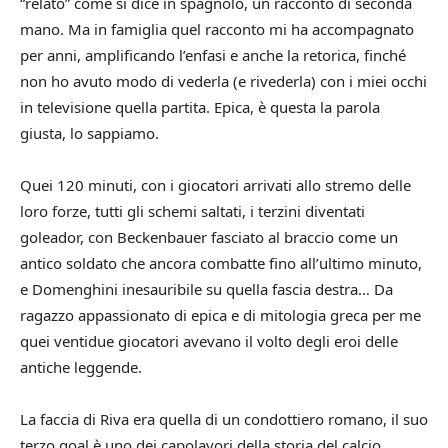
“relato” come si dice in spagnolo, un racconto di seconda
mano. Ma in famiglia quel racconto mi ha accompagnato
per anni, amplificando l’enfasi e anche la retorica, finché
non ho avuto modo di vederla (e rivederla) con i miei occhi
in televisione quella partita. Epica, è questa la parola
giusta, lo sappiamo.
Quei 120 minuti, con i giocatori arrivati allo stremo delle
loro forze, tutti gli schemi saltati, i terzini diventati
goleador, con Beckenbauer fasciato al braccio come un
antico soldato che ancora combatte fino all’ultimo minuto,
e Domenghini inesauribile su quella fascia destra… Da
ragazzo appassionato di epica e di mitologia greca per me
quei ventidue giocatori avevano il volto degli eroi delle
antiche leggende.
La faccia di Riva era quella di un condottiero romano, il suo
terzo goal è uno dei capolavori della storia del calcio,