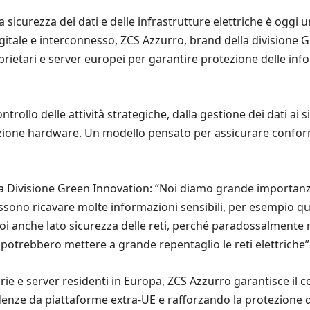
icurezza dei dati e delle infrastrutture elettriche è oggi un
gitale e interconnesso, ZCS Azzurro, brand della divisione 
prietari e server europei per garantire protezione delle inf
ontrollo delle attività strategiche, dalla gestione dei dati a
oduzione hardware. Un modello pensato per assicurare confo
lla Divisione Green Innovation: “Noi diamo grande importanza 
ossono ricavare molte informazioni sensibili, per esempio 
e poi anche lato sicurezza delle reti, perché paradossalment
si potrebbero mettere a grande repentaglio le reti elettriche”
ie e server residenti in Europa, ZCS Azzurro garantisce il co
nze da piattaforme extra-UE e rafforzando la protezione dei