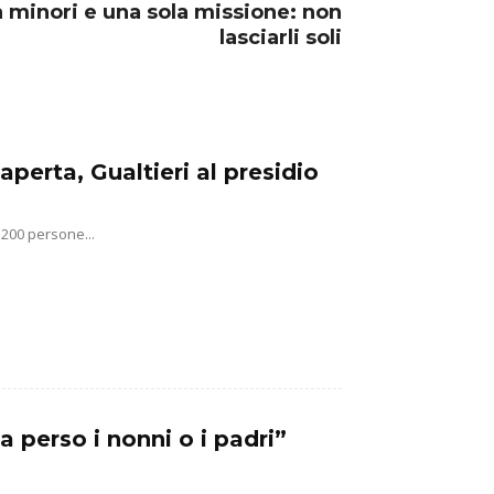
a minori e una sola missione: non
lasciarli soli
aperta, Gualtieri al presidio
 200 persone...
a perso i nonni o i padri”