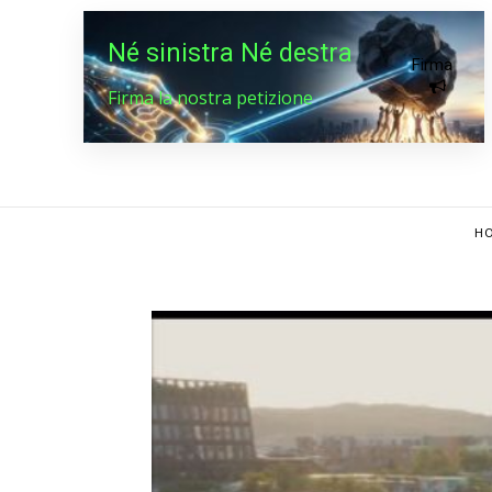
Né sinistra Né destra
Firma
Firma la nostra petizione
HO