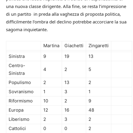
una nuova classe dirigente. Alla fine, se resta l’impressione
di un partito in preda alla vaghezza di proposta politica,
difficilmente l’ombra del declino potrebbe accorciare la sua
sagoma inquietante.
Martina
Giachetti
Zingaretti
Sinistra
9
19
13
Centro-
4
2
5
Sinistra
Populismo
2
13
2
Sovranismo
1
3
1
Riformismo
10
2
9
Europa
12
16
48
Liberismo
2
3
2
Cattolici
0
0
2