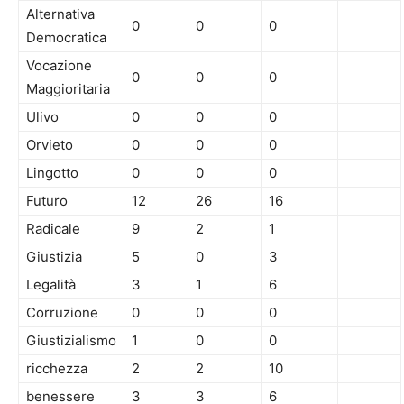
Alternativa
0
0
0
Democratica
Vocazione
0
0
0
Maggioritaria
Ulivo
0
0
0
Orvieto
0
0
0
Lingotto
0
0
0
Futuro
12
26
16
Radicale
9
2
1
Giustizia
5
0
3
Legalità
3
1
6
Corruzione
0
0
0
Giustizialismo
1
0
0
ricchezza
2
2
10
benessere
3
3
6