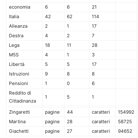
economia
6
6
21
Italia
42
62
114
Alleanza
2
1
17
Destra
4
2
7
Lega
18
11
28
M5S
4
1
3
Libertà
5
5
17
Istruzioni
9
8
8
Pensioni
1
0
6
Reddito di
1
5
1
Cittadinanza
Zingaretti
pagine
44
caratteri
154992
Martina
pagine
28
caratteri
58725
Giachetti
pagine
27
caratteri
94652