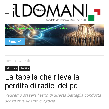
La nostra petizione: Né sinistra Né destra
Firma -
Home
Giornale
Giornale
Politica
La tabella che rileva la
perdita di radici del pd
Vedremo stasera l’esito di questa battaglia condotta
senza entusiasmo e vigoria.