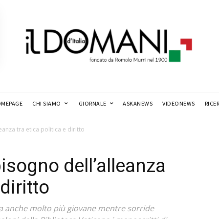
MEPAGE
CHI SIAMO
GIORNALE
ASKANEWS
VIDEONEWS
RICE
anza tra etica politica e diritto
isogno dell’alleanza
diritto
a anche molto più giovane mentre sorride