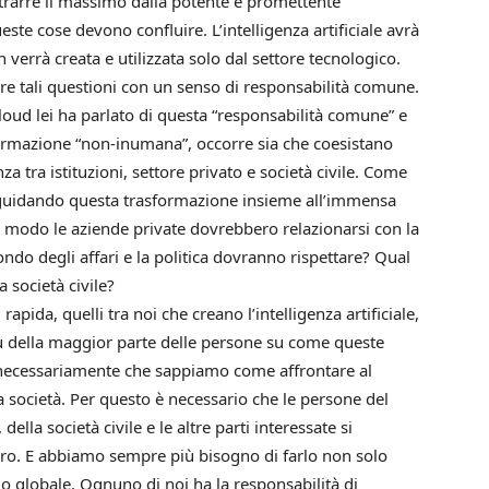
trarre il massimo dalla potente e promettente
queste cose devono confluire. L’intelligenza artificiale avrà
verrà creata e utilizzata solo dal settore tecnologico.
re tali questioni con un senso di responsabilità comune.
loud lei ha parlato di questa “responsabilità comune” e
asformazione “non-inumana”, occorre sia che coesistano
nza tra istituzioni, settore privato e società civile. Come
 guidando questa trasformazione insieme all’immensa
e modo le aziende private dovrebbero relazionarsi con la
mondo degli affari e la politica dovranno rispettare? Qual
a società civile?
apida, quelli tra noi che creano l’intelligenza artificiale,
più della maggior parte delle persone su come queste
 necessariamente che sappiamo come affrontare al
 società. Per questo è necessario che le persone del
lla società civile e le altre parti interessate si
uro. E abbiamo sempre più bisogno di farlo non solo
o globale. Ognuno di noi ha la responsabilità di