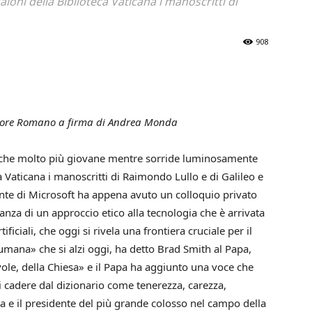
oni della Biblioteca Vaticana i manoscritti di
908
vatore Romano a firma di Andrea Monda
nche molto più giovane mentre sorride luminosamente
a Vaticana i manoscritti di Raimondo Lullo e di Galileo e
ente di Microsoft ha appena avuto un colloquio privato
nza di un approccio etico alla tecnologia che è arrivata
ificiali, che oggi si rivela una frontiera cruciale per il
umana» che si alzi oggi, ha detto Brad Smith al Papa,
le, della Chiesa» e il Papa ha aggiunto una voce che
 cadere dal dizionario come tenerezza, carezza,
pa e il presidente del più grande colosso nel campo della