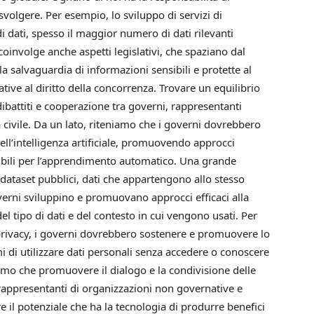
volgere. Per esempio, lo sviluppo di servizi di
o di dati, spesso il maggior numero di dati rilevanti
i coinvolge anche aspetti legislativi, che spaziano dal
 la salvaguardia di informazioni sensibili e protette al
tive al diritto della concorrenza. Trovare un equilibrio
 dibattiti e cooperazione tra governi, rappresentanti
tà civile. Da un lato, riteniamo che i governi dovrebbero
dell’intelligenza artificiale, promuovendo approcci
ibili per l’apprendimento automatico. Una grande
 dataset pubblici, dati che appartengono allo stesso
overni sviluppino e promuovano approcci efficaci alla
l tipo di dati e del contesto in cui vengono usati. Per
la privacy, i governi dovrebbero sostenere e promuovere lo
i di utilizzare dati personali senza accedere o conoscere
niamo che promuovere il dialogo e la condivisione delle
 rappresentanti di organizzazioni non governative e
e il potenziale che ha la tecnologia di produrre benefici