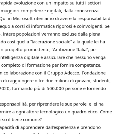
n rapida evoluzione con un impatto su tutti i settori
no maggiori competenze digitali, dalla conoscenza
Qui in Microsoft riteniamo di avere la responsabilità di
 equo a corsi di informatica rigorosi e coinvolgenti. Se
o, intere popolazioni verranno escluse dalla piena
così quella “lacerazione sociale” alla quale lei ha
un progetto promettente, “Ambizione Italia”, per
’intelligenza digitale e assicurare che nessuno venga
ma completo di formazione per fornire competenze,
 in collaborazione con il Gruppo Adecco, Fondazione
o di raggiungere oltre due milioni di giovani, studenti,
 il 2020, formando più di 500.000 persone e fornendo
responsabilità, per riprendere le sue parole, e lei ha
fornire a ogni attore tecnologico un quadro etico. Come
verso il bene comune?
pacità di apprendere dall’esperienza e prendono