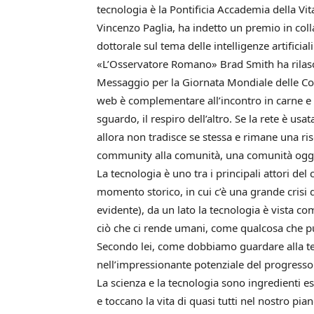
tecnologia è la Pontificia Accademia della V
Vincenzo Paglia, ha indetto un premio in col
dottorale sul tema delle intelligenze artificial
«L’Osservatore Romano» Brad Smith ha rilasci
Messaggio per la Giornata Mondiale delle Com
web è complementare all’incontro in carne e os
sguardo, il respiro dell’altro. Se la rete è u
allora non tradisce se stessa e rimane una ri
community alla comunità, una comunità oggi ch
La tecnologia è uno tra i principali attori d
momento storico, in cui c’è una grande crisi di
evidente), da un lato la tecnologia è vista c
ciò che ci rende umani, come qualcosa che pu
Secondo lei, come dobbiamo guardare alla t
nell’impressionante potenziale del progresso
La scienza e la tecnologia sono ingredienti es
e toccano la vita di quasi tutti nel nostro pi