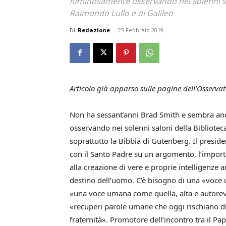
luminosamente osservando nei solenni sal
Raimondo Lullo e di Galileo
Di
Redazione
-
23 Febbraio 2019
Articolo già apparso sulle pagine dell’Osser
Non ha sessant’anni Brad Smith e sembra a
osservando nei solenni saloni della Bibliotec
soprattutto la Bibbia di Gutenberg. Il presid
con il Santo Padre su un argomento, l’importa
alla creazione di vere e proprie intelligenze art
destino dell’uomo. C’è bisogno di una «voce 
«una voce umana come quella, alta e autorevo
«recuperi parole umane che oggi rischiano di
fraternità». Promotore dell’incontro tra il Pa