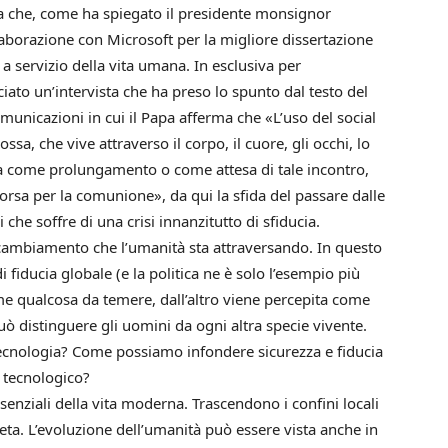
ita che, come ha spiegato il presidente monsignor
laborazione con Microsoft per la migliore dissertazione
i a servizio della vita umana. In esclusiva per
ato un’intervista che ha preso lo spunto dal testo del
unicazioni in cui il Papa afferma che «L’uso del social
sa, che vive attraverso il corpo, il cuore, gli occhi, lo
sata come prolungamento o come attesa di tale incontro,
sorsa per la comunione», da qui la sfida del passare dalle
e soffre di una crisi innanzitutto di sfiducia.
el cambiamento che l’umanità sta attraversando. In questo
 fiducia globale (e la politica ne è solo l’esempio più
ome qualcosa da temere, dall’altro viene percepita come
ò distinguere gli uomini da ogni altra specie vivente.
ecnologia? Come possiamo infondere sicurezza e fiducia
 tecnologico?
senziali della vita moderna. Trascendono i confini locali
aneta. L’evoluzione dell’umanità può essere vista anche in