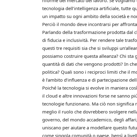
riforme del mercato del lavoro. Se vogliamo 
tecnologia dell’intelligenza artificiale, tutte 
un impatto su ogni ambito della società e non 
Perciò il mondo deve incontrarsi per affronta
Parlando della trasformazione prodotta dal c
di fiducia e inclusività. Per rendere tale tr
questi tre requisiti sia che si sviluppi un’allea
possiamo costruire questa alleanza? Chi sta
quantità di dati che vengono prodotti? In ch
politica? Quali sono i reciproci limiti che il 
è l’ambito d’influenza e di partecipazione dell
Poiché la tecnologia si evolve in maniera così r
il cloud e altre innovazioni forse ne sanno 
tecnologie funzionano. Ma ciò non significa
meglio il ruolo che dovrebbero svolgere nella
governo, del mondo accademico, degli affari, de
uniscano per aiutare a modellare questo fut
come singola comunità o paese, bensì a livell