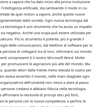
tore a vapore che ha dato inizio alla prima rivoluzione
l’intelligenza artificiale, sta cambiando il modo in cui
mentate da quei motori a vapore, anche queste nuove
regolamentate dalle società. Ogni nuova tecnologia dal
. La tecnologia è uno strumento che ha avuto un impatto
 sia negativo. Anche una scopa può essere utilizzata per
qualcuno. Più lo strumento è potente, più è grande il
logie delle comunicazioni, dal telefono al software per la
e persone di collegarsi tra di loro, informarsi sul mondo
enti onnipresenti è il nostro Microsoft Word. Molte
i per promuovere le aspirazioni più alte del mondo. Ma
i, quando attori dalla mente meno elevata lo usano per
tein aveva avvertito il mondo, nelle mani sbagliate ogni
rganizzatrice dell’umanità non riesce a stare al passo
le persone credano e abbiano fiducia nella tecnologia,
ffrontare la necessità di principi etici più forti,
mare le persone con le nuove competenze, e perfino le