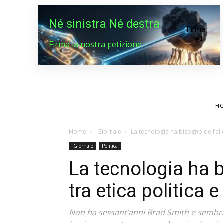
Né sinistra Né destra
Firma
Firma la nostra petizione
HO
Home
Giornale
La tecnologia ha bisogno dell’alle
Giornale
Politica
La tecnologia ha b
tra etica politica e 
Non ha sessant’anni Brad Smith e sembr