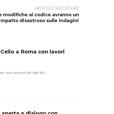
ARTICOLO SUCCESSIVO
 le modifiche al codice avranno un
impatto disastroso sulle indagini
 Celio a Roma con lavori
, una caserma dei vigili del...
a aperta a dialogo con