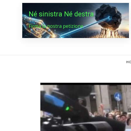
Né sinistra Né destra
Firma
Firma la nostra petizione
HO