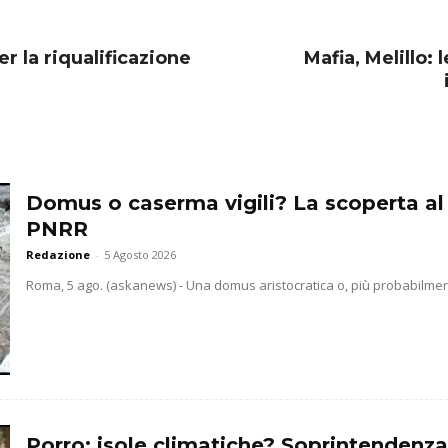
er la riqualificazione
Mafia, Melillo:
Domus o caserma vigili? La scoperta al
PNRR
Redazione
-
5 Agosto 2026
Roma, 5 ago. (askanews) - Una domus aristocratica o, più probabilmente
Porro: isole climatiche? Soprintendenz