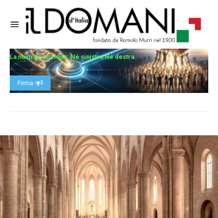
La nostra petizione: Né sinistra Né destra
Firma -