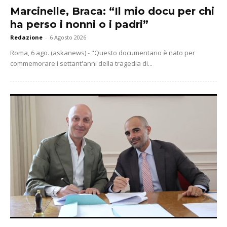
Marcinelle, Braca: “Il mio docu per chi
ha perso i nonni o i padri”
Redazione
-
6 Agosto 2026
Roma, 6 ago. (askanews) - "Questo documentario è nato per
commemorare i settant'anni della tragedia di...