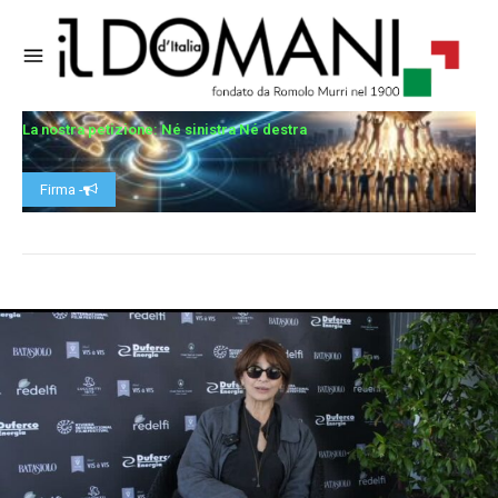
La nostra petizione: Né sinistra Né destra
Firma -