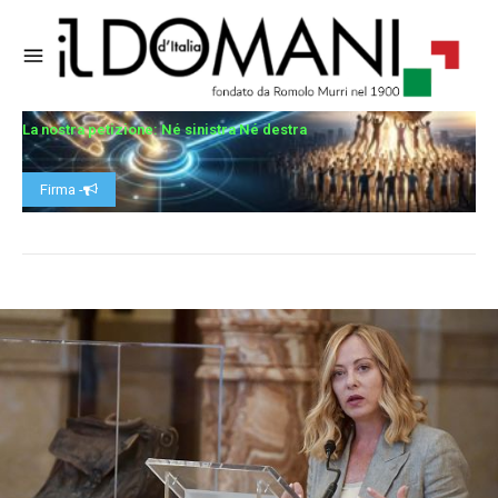
La nostra petizione: Né sinistra Né destra
Firma -