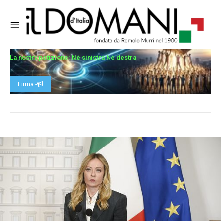
La nostra petizione: Né sinistra Né destra
Firma -