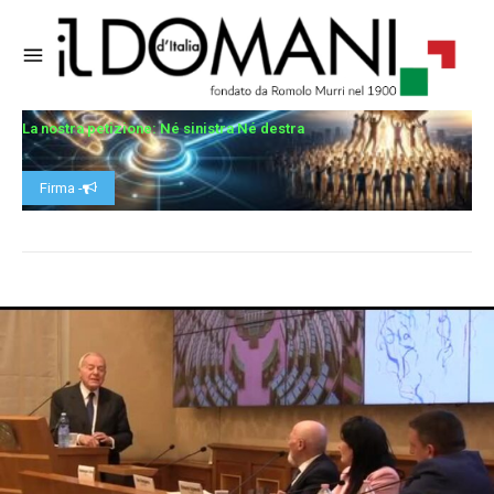
La nostra petizione: Né sinistra Né destra
Firma -