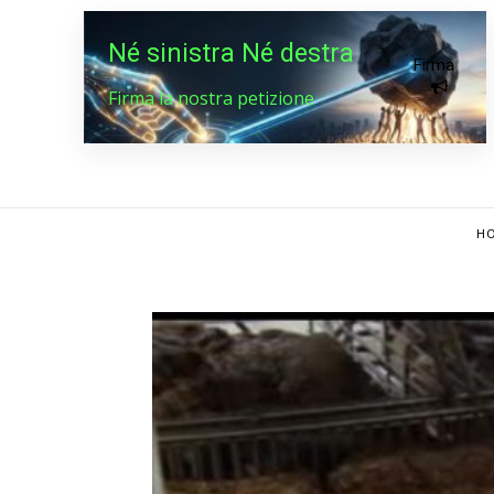
Né sinistra Né destra
Firma
Firma la nostra petizione
HO