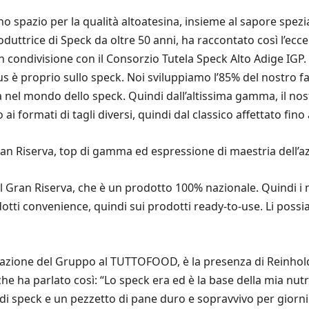
 spazio per la qualità altoatesina, insieme al sapore spez
oduttrice di Speck da oltre 50 anni, ha raccontato così l’ec
 in condivisione con il Consorzio Tutela Speck Alto Adige IGP
cus è proprio sullo speck. Noi sviluppiamo l’85% del nostro f
a nel mondo dello speck. Quindi dall’altissima gamma, il no
ai formati di tagli diversi, quindi dal classico affettato fino a
n Riserva, top di gamma ed espressione di maestria dell’a
ran Riserva, che è un prodotto 100% nazionale. Quindi i maia
ti convenience, quindi sui prodotti ready-to-use. Li possiam
ipazione del Gruppo al TUTTOFOOD, è la presenza di Reinhol
 che ha parlato così: “Lo speck era ed è la base della mia n
i speck e un pezzetto di pane duro e sopravvivo per giorni. I