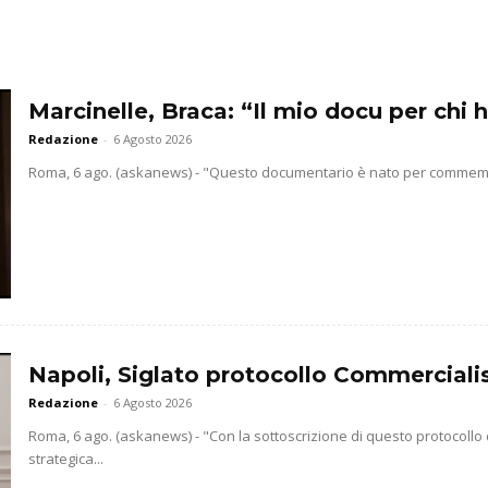
Marcinelle, Braca: “Il mio docu per chi h
Redazione
-
6 Agosto 2026
Roma, 6 ago. (askanews) - "Questo documentario è nato per commemorar
Napoli, Siglato protocollo Commercialis
Redazione
-
6 Agosto 2026
Roma, 6 ago. (askanews) - "Con la sottoscrizione di questo protocollo
strategica...