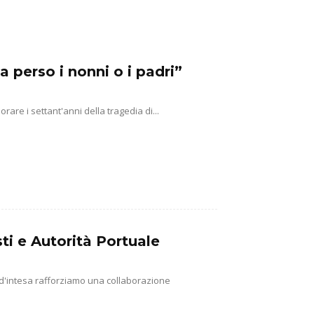
a perso i nonni o i padri”
e i settant'anni della tragedia di...
ti e Autorità Portuale
 d'intesa rafforziamo una collaborazione