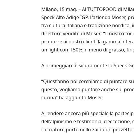
Milano, 15 mag. – Al TUTTOFOOD di Milano
Speck Alto Adige IGP. L’azienda Moser, pr
tra cultura italiana e tradizione nordica,
direttore vendite di Moser: “Il nostro fo
proporre ai nostri clienti la gamma inter
un light con il 50% in meno di grasso, fino 
A primeggiare è sicuramente lo Speck Gra
“Quest’anno noi cerchiamo di puntare sul G
questo, vogliamo puntare anche sui prodot
cucina” ha aggiunto Moser.
A rendere ancora più speciale la partec
dell’alpinismo e testimonial d’eccezione,
rocciatore porto nello zaino un pezzetto d