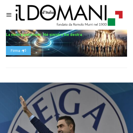
La nostra petizione: Né sinistra Né destra
Firma -