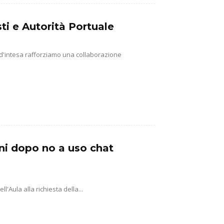
ti e Autorità Portuale
 d'intesa rafforziamo una collaborazione
ni dopo no a uso chat
'Aula alla richiesta della...