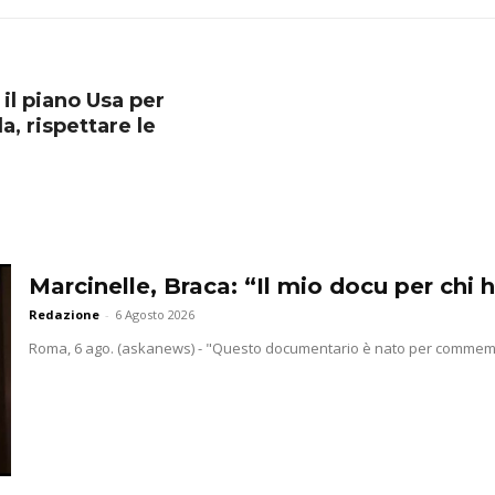
il piano Usa per
a, rispettare le
Marcinelle, Braca: “Il mio docu per chi h
Redazione
-
6 Agosto 2026
Roma, 6 ago. (askanews) - "Questo documentario è nato per commemorar