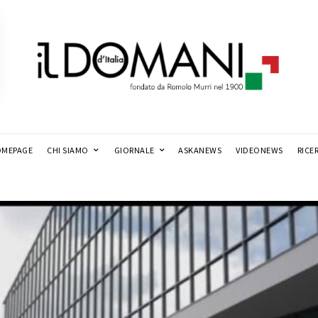
MEPAGE
CHI SIAMO
GIORNALE
ASKANEWS
VIDEONEWS
RICE