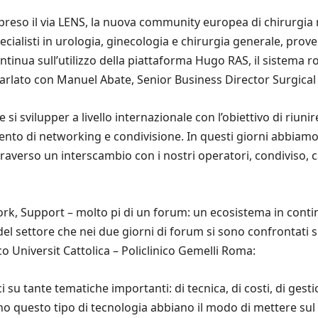
 preso il via LENS, la nuova community europea di chirurgia
ecialisti in urologia, ginecologia e chirurgia generale, prov
inua sull’utilizzo della piattaforma Hugo RAS, il sistema ro
arlato con Manuel Abate, Senior Business Director Surgical I
 si svilupper a livello internazionale con l’obiettivo di riunir
to di networking e condivisione. In questi giorni abbiamo 
traverso un interscambio con i nostri operatori, condiviso, 
rk, Support – molto pi di un forum: un ecosistema in conti
el settore che nei due giorni di forum si sono confrontati sug
 Universit Cattolica – Policlinico Gemelli Roma:
su tante tematiche importanti: di tecnica, di costi, di gesti
no questo tipo di tecnologia abbiano il modo di mettere sul