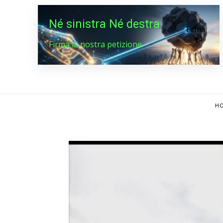
Né sinistra Né destra
Firma
Firma la nostra petizione
HO