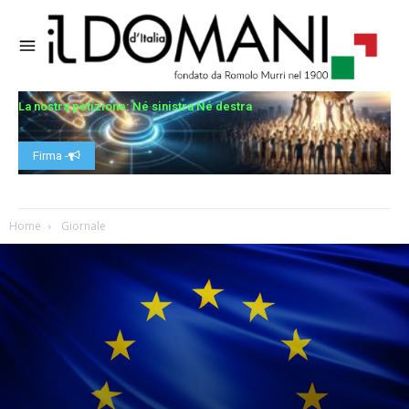
La nostra petizione: Né sinistra Né destra
Firma -
Home
Giornale