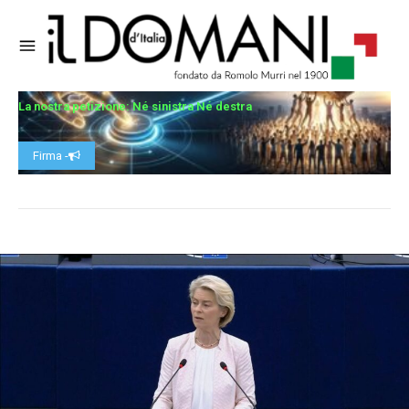
La nostra petizione: Né sinistra Né destra
Firma -