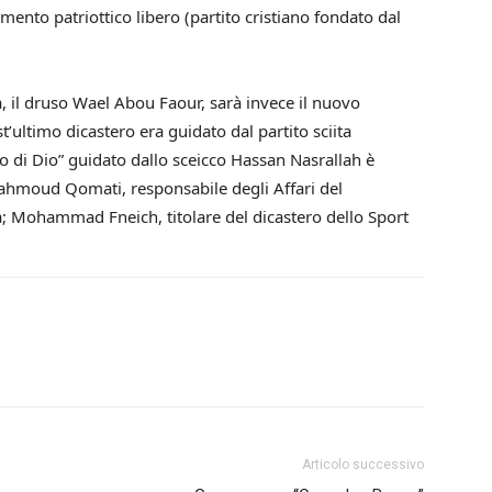
to patriottico libero (partito cristiano fondato dal
a, il druso Wael Abou Faour, sarà invece il nuovo
t’ultimo dicastero era guidato dal partito sciita
to di Dio” guidato dallo sceicco Hassan Nasrallah è
Mahmoud Qomati, responsabile degli Affari del
à; Mohammad Fneich, titolare del dicastero dello Sport
Articolo successivo