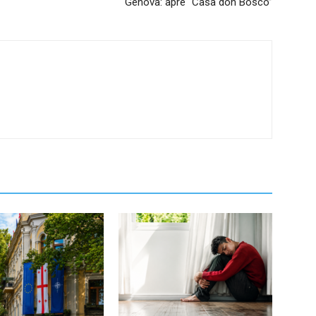
Genova: apre “Casa don Bosco”