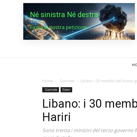
Né sinistra Né destra
Firma
Firma la nostra petizione
HO
Home
Giornale
Libano: i 30 membri del nuovo g
Giornale
Esteri
Libano: i 30 memb
Hariri
Sono trenta i ministri del terzo governo