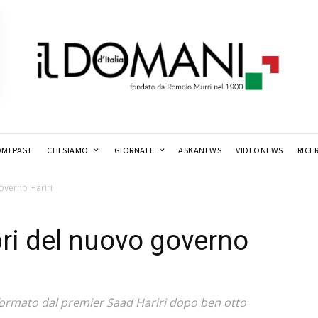
MEPAGE
CHI SIAMO
GIORNALE
ASKANEWS
VIDEONEWS
RICE
overno Hariri
ri del nuovo governo
 formato dal premier Saad Hariri dopo ben otto