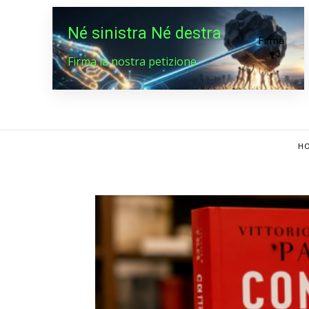
Né sinistra Né destra
Firma
Firma la nostra petizione
HO