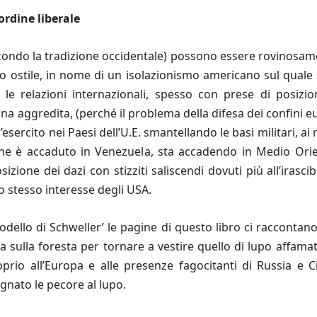
ordine liberale
condo la tradizione occidentale) possono essere rovinos
 ostile, in nome di un isolazionismo americano sul quale si
le relazioni internazionali, spesso con prese di posizio
ina aggredita, (perché il problema della difesa dei confini e
l’esercito nei Paesi dell’U.E. smantellando le basi militari, a
che è accaduto in Venezuela, sta accadendo in Medio Or
sizione dei dazi con stizziti saliscendi dovuti più all’irasc
o stesso interesse degli USA.
odello di Schweller’ le pagine di questo libro ci raccont
a sulla foresta per tornare a vestire quello di lupo affamat
oprio all’Europa e alle presenze fagocitanti di Russia e C
gnato le pecore al lupo.