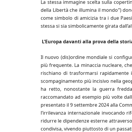
La stessa immagine scelta sulla copertin
della Libertà che illumina il mondo”) do
come simbolo di amicizia tra i due Paes
stessa si sia simbolicamente girata dall’a
L
’
Europa davanti alla prova della stori
Il nuovo (dis)ordine mondiale si configu
più frequente. La minaccia nucleare, che 
rischiano di trasformarsi rapidamente in
scompaginamento più incisivo nella geopo
ha retto, nonostante la guerra fredda
raccomandato ad esempio più volte dall
presentato il 9 settembre 2024 alla Comm
l’irrilevanza internazionale invocando r
ridurre le dipendenze esterne attraverso
condivisa, vivendo piuttosto di un passa