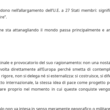
iedono nell’allargamento dell’U.E. a 27 Stati membri: signi
re”.
che sta attanagliando il mondo passa principalmente e an
riginale e provocatorio del suo ragionamento: non una nost
rivolta direttamente all’Europa perché smetta di contemp
rigore, non si delega né si esternalizza: si costruisce, si d
tto internazionale, la stessa idea di pace come progetto p
care proprio nel momento in cui queste conquiste vengo
titolo non va intesa in senso meramente geografico o militare