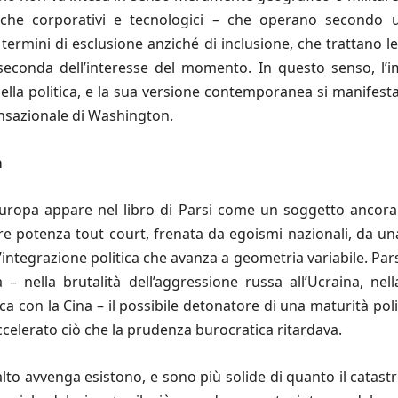
nche corporativi e tecnologici – che operano secondo 
termini di esclusione anziché di inclusione, che trattano l
seconda dell’interesse del momento. In questo senso, l
lla politica, e la sua versione contemporanea si manifesta
ansazionale di Washington.
a
l’Europa appare nel libro di Parsi come un soggetto anco
e potenza tout court, frenata da egoismi nazionali, da un
’integrazione politica che avanza a geometria variabile. Par
a – nella brutalità dell’aggressione russa all’Ucraina, n
a con la Cina – il possibile detonatore di una maturità poli
celerato ciò che la prudenza burocratica ritardava.
lto avvenga esistono, e sono più solide di quanto il catast