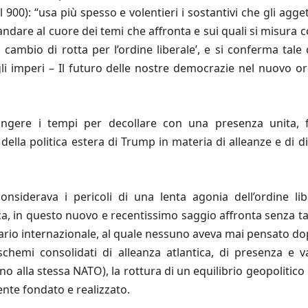
el 900): “usa più spesso e volentieri i sostantivi che gli ag
 andare al cuore dei temi che affronta e sui quali si misur
o cambio di rotta per l’ordine liberale’, e si conferma tale
gli imperi – Il futuro delle nostre democrazie nel nuovo o
ngere i tempi per decollare con una presenza unita, fo
ella politica estera di Trump in materia di alleanze e di 
considerava i pericoli di una lenta agonia dell’ordine li
tica, in questo nuovo e recentissimo saggio affronta senza t
ario internazionale, al quale nessuno aveva mai pensato do
chemi consolidati di alleanza atlantica, di presenza e va
no alla stessa NATO), la rottura di un equilibrio geopolitic
nte fondato e realizzato.