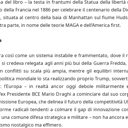
a del libro – la testa in frantumi della Statua della libert
no della Francia nel 1886 per celebrare il centenario della 
i, situata al centro della baia di Manhattan sul fiume H
ltra parte, in nome delle teorie MAGA e dell’America first.
a
ra così come un sistema instabile e frammentato, dove il 
si credeva relegata agli anni più bui della Guerra Fredda, 
 conflitti su scala più ampia, mentre gli equilibri inter
litica mondiale lo sta realizzando proprio Trump, sovverten
: l’Europa – in realtà ancor oggi debole militarmente 
’ex Presidente BCE Mario Draghi a cominciare dal suo co
issione Europea, che delinea il futuro della competitività U
iforme radicali tendenti a colmare il gap di innovazione 
 una comune difesa strategica e militare – non ha ancora ela
tismo nostalgico ma effimero.