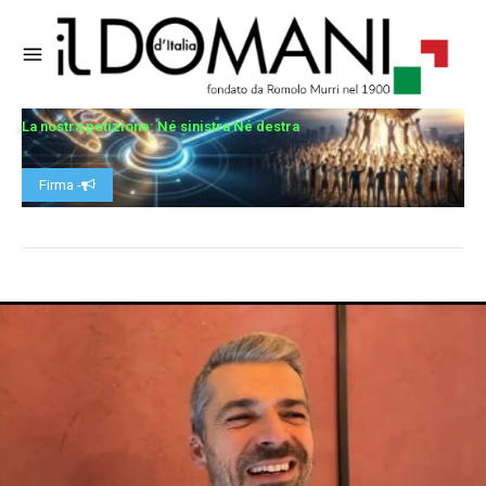
La nostra petizione: Né sinistra Né destra
Firma -