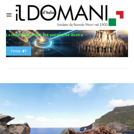
La nostra petizione: Né sinistra Né destra
Firma -