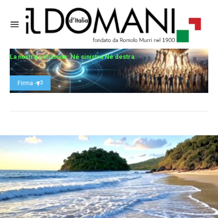
La nostra petizione: Né sinistra Né destra
Firma -