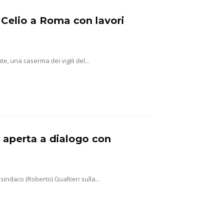
 Celio a Roma con lavori
, una caserma dei vigili del...
a aperta a dialogo con
sindaco (Roberto) Gualtieri sulla...