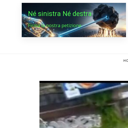
Né sinistra Né destra
Firma
Firma la nostra petizione
HO