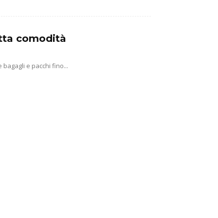
tutta comodità
agagli e pacchi fino...