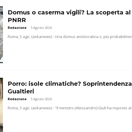
Domus o caserma vigili? La scoperta al
PNRR
Redazione
-
5 Agosto 2026
Roma, 5 ago. (askanews) - Una domus aristocratica o, più probabilmente
Porro: isole climatiche? Soprintendenz
Gualtieri
Redazione
-
5 Agosto 2026
Roma, 5 ago. (askanews) - "Il ministro (Alessandro) Giuli ha risposto al 