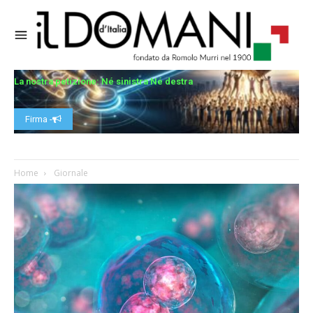
La nostra petizione: Né sinistra Né destra
Firma -
Home
Giornale