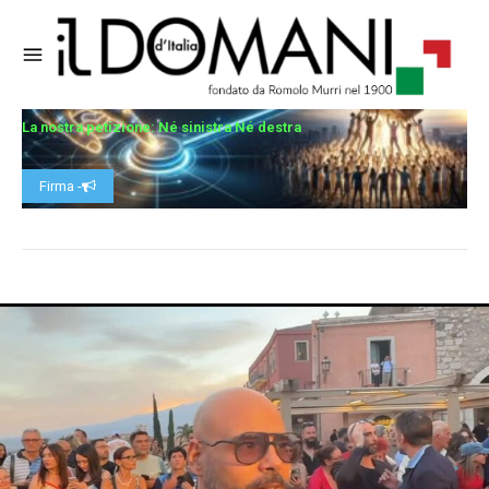
La nostra petizione: Né sinistra Né destra
Firma -