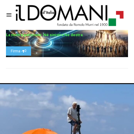
La nostra petizione: Né sinistra Né destra
Firma -