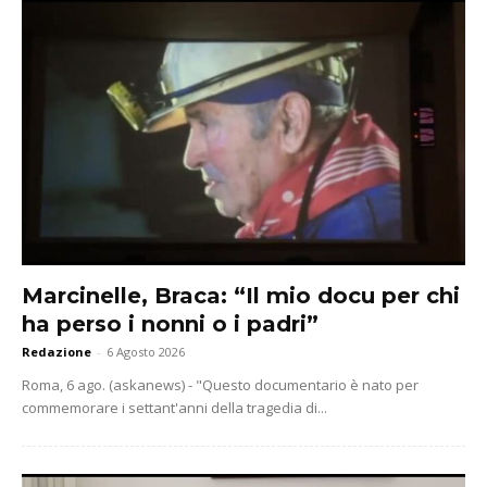
Marcinelle, Braca: “Il mio docu per chi
ha perso i nonni o i padri”
Redazione
-
6 Agosto 2026
Roma, 6 ago. (askanews) - "Questo documentario è nato per
commemorare i settant'anni della tragedia di...