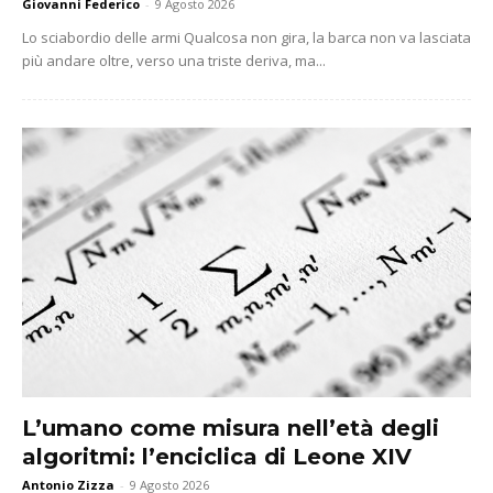
Giovanni Federico
-
9 Agosto 2026
Lo sciabordio delle armi Qualcosa non gira, la barca non va lasciata
più andare oltre, verso una triste deriva, ma...
L’umano come misura nell’età degli
algoritmi: l’enciclica di Leone XIV
Antonio Zizza
-
9 Agosto 2026