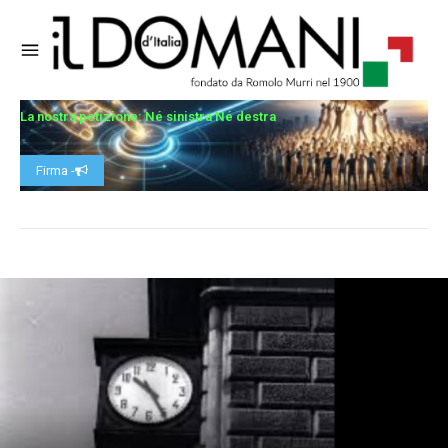
La nostra petizione: Né sinistra Né destra
Firma -