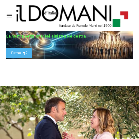
La nostra petizione: Né sinistra Né destra
Firma -