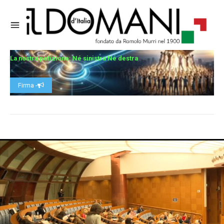
La nostra petizione: Né sinistra Né destra
Firma -