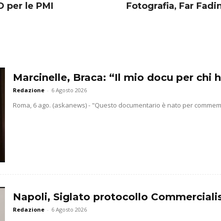
O per le PMI
Fotografia, Far Fadi
Marcinelle, Braca: “Il mio docu per chi h
Redazione
-
6 Agosto 2026
Roma, 6 ago. (askanews) - "Questo documentario è nato per commemorar
Napoli, Siglato protocollo Commercialis
Redazione
-
6 Agosto 2026