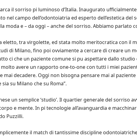
barca il sorriso pi luminoso d’Italia. Inaugurato ufficialment
to nel campo dell’odontoiatria ed esperto dell’estetica del 
ella moda e – da oggi – anche del sorriso. Abbiamo parlato 
a eletto, tra virgolette, ed stata molto meritocratica con il 
udi di Milano, fino poi ovviamente a cercare di creare un 
tto ci che un paziente comune si pu aspettare dallo studio o
e molto avere un rapporto one-to-one con tutti i miei pazienti.
e mai decadere. Oggi non bisogna pensare mai al paziente
 sia su Milano che su Roma”.
ese un semplice ‘studio’. Il quartier generale del sorriso av
 corpo e mente. In pi tecnologie all’avanguardia e macchinar
o Puzzilli.
mplicemente il match di tantissime discipline odontoiatric