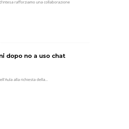
 d'intesa rafforziamo una collaborazione
ni dopo no a uso chat
'Aula alla richiesta della...