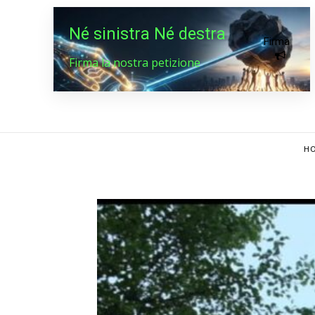
Né sinistra Né destra
Firma
Firma la nostra petizione
HO