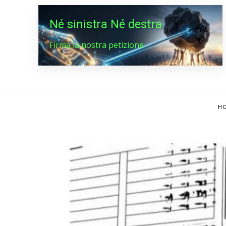
Né sinistra Né destra
Firma
Firma la nostra petizione
HO