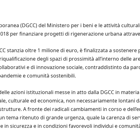
anea (DGCC) del Ministero per i beni e le attività culturali 
 2018 per finanziare progetti di rigenerazione urbana attraver
C stanzia oltre 1 milione di euro, è finalizzata a sostenere 
qualificazione degli spazi di prossimità all’interno delle are
laborativi e di innovazione sociale, contraddistinto da parol
 pandemie e comunità sostenibili.
delle azioni istituzionali messe in atto dalla DGCC in materi
ciale, culturale ed economica, non necessariamente lontani d
nfrastrutture. A fronte dei radicali cambiamenti in corso e del
 tema ritenuto di grande urgenza, quale la carenza di serviz
re in sicurezza e in condizioni favorevoli individui e comunit