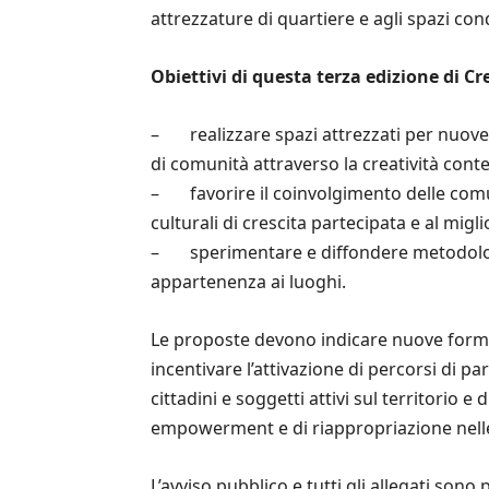
attrezzature di quartiere e agli spazi co
Obiettivi di questa terza edizione di Cr
– realizzare spazi attrezzati per nuove d
di comunità attraverso la creatività con
– favorire il coinvolgimento delle comun
culturali di crescita partecipata e al migl
– sperimentare e diffondere metodologie 
appartenenza ai luoghi.
Le proposte devono indicare nuove forme di 
incentivare l’attivazione di percorsi di pa
cittadini e soggetti attivi sul territorio
empowerment e di riappropriazione nell
L’avviso pubblico e tutti gli allegati sono