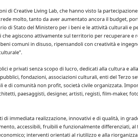
ni di Creative Living Lab, che hanno visto la partecipazione d
ACT crede molto, tanto da aver aumentato ancora il budget, por
o di Stato del Ministero per i beni e le attività culturali e 
i che agiscono attivamente sul territorio per recuperare e r
 beni comuni in disuso, ripensandoli con creatività e ingegn
culturale”.
lici e privati senza scopo di lucro, dedicati alla cultura e a
i pubblici, fondazioni, associazioni culturali, enti del Terzo s
li e di comunità non profit, società civile organizzata. Impor
tetti, paesaggisti, designer, artisti, registi, film-maker, foto
 di immediata realizzazione, innovativi e di qualità, in grado
ento, accessibili, fruibili e funzionalmente differenziati, al
onomico; interventi orientati al riutilizzo e alla riorganizzaz