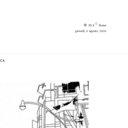
C
35.3
Roma
giovedì, 6 Agosto, 2026
RCA