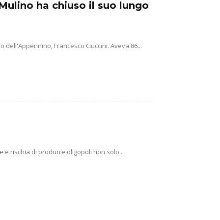
Mulino ha chiuso il suo lungo
o dell'Appennino, Francesco Guccini. Aveva 86...
e rischia di produrre oligopoli non solo...