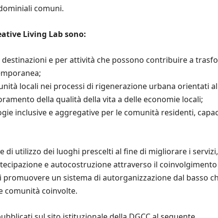
ndominiali comuni.
eative Living Lab sono:
estinazioni e per attività che possono contribuire a trasform
temporanea;
ità locali nei processi di rigenerazione urbana orientati 
ioramento della qualità della vita a delle economie locali;
inclusive e aggregative per le comunità residenti, capaci di
utilizzo dei luoghi prescelti al fine di migliorare i servizi, l
rtecipazione e autocostruzione attraverso il coinvolgimento di 
 e di promuovere un sistema di autorganizzazione dal basso ch
e comunità coinvolte.
 pubblicati sul sito istituzionale della DGCC al seguente