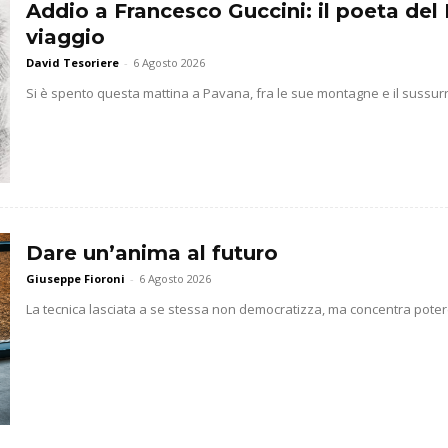
Addio a Francesco Guccini: il poeta del 
viaggio
David Tesoriere
-
6 Agosto 2026
Si è spento questa mattina a Pavana, fra le sue montagne e il sussurr
Dare un’anima al futuro
Giuseppe Fioroni
-
6 Agosto 2026
La tecnica lasciata a se stessa non democratizza, ma concentra potere 