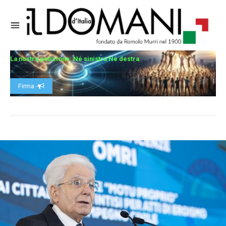
La nostra petizione: Né sinistra Né destra
Firma -