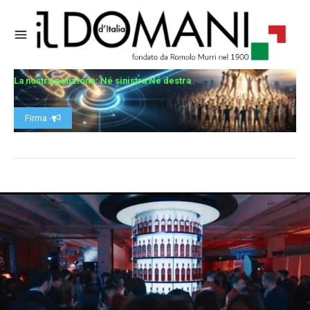
La nostra petizione: Né sinistra Né destra
Firma -