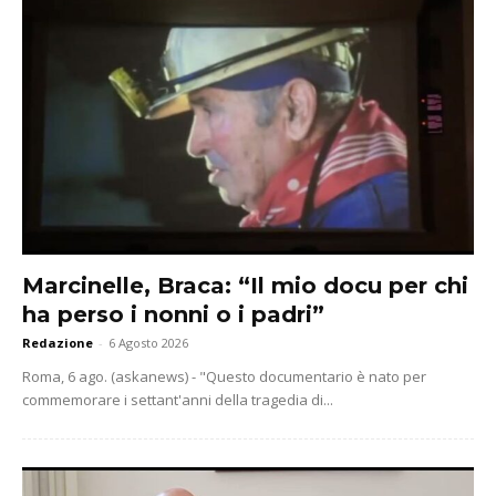
Marcinelle, Braca: “Il mio docu per chi
ha perso i nonni o i padri”
Redazione
-
6 Agosto 2026
Roma, 6 ago. (askanews) - "Questo documentario è nato per
commemorare i settant'anni della tragedia di...