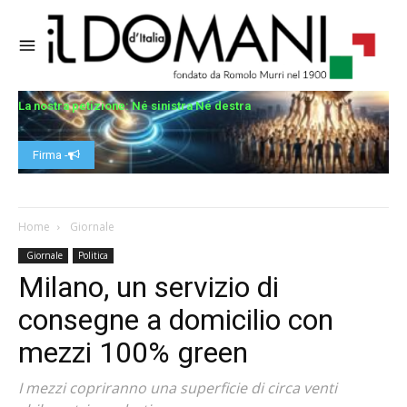
La nostra petizione: Né sinistra Né destra
Firma -
Home
Giornale
Giornale
Politica
Milano, un servizio di
consegne a domicilio con
mezzi 100% green
I mezzi copriranno una superficie di circa venti