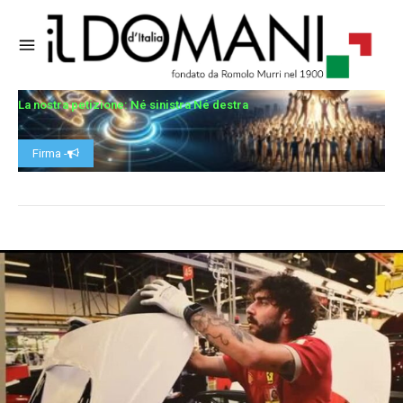
La nostra petizione: Né sinistra Né destra
Firma -