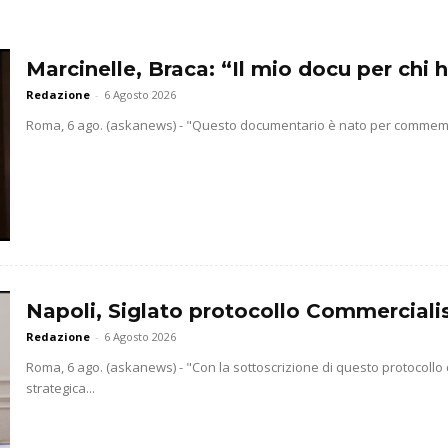
Marcinelle, Braca: “Il mio docu per chi h
Redazione
-
6 Agosto 2026
Roma, 6 ago. (askanews) - "Questo documentario è nato per commemorar
Napoli, Siglato protocollo Commercialis
Redazione
-
6 Agosto 2026
Roma, 6 ago. (askanews) - "Con la sottoscrizione di questo protocollo
strategica...