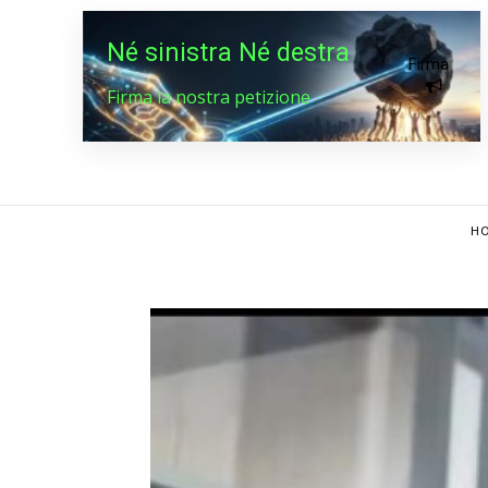
Né sinistra Né destra
Firma
Firma la nostra petizione
HO