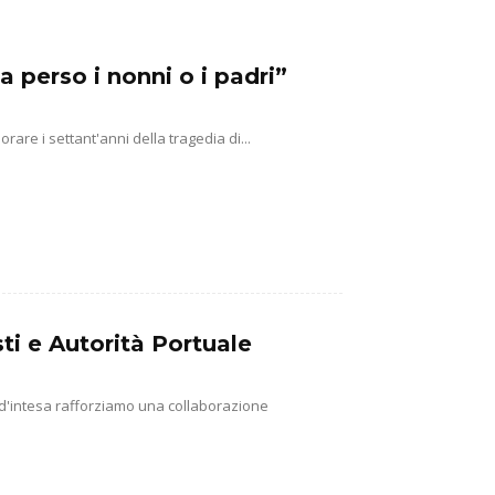
a perso i nonni o i padri”
e i settant'anni della tragedia di...
ti e Autorità Portuale
 d'intesa rafforziamo una collaborazione