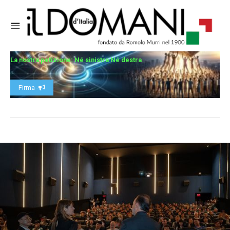
La nostra petizione: Né sinistra Né destra
Firma -