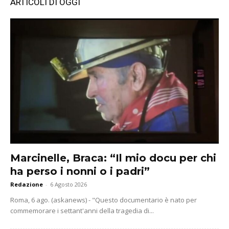
ARTICOLI DI OGGI
Marcinelle, Braca: “Il mio docu per chi
ha perso i nonni o i padri”
Redazione
-
6 Agosto 2026
Roma, 6 ago. (askanews) - "Questo documentario è nato per
commemorare i settant'anni della tragedia di...