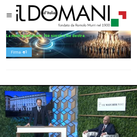
La nostra petizione: Né sinistra Né destra
Firma -