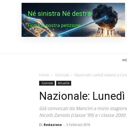
Né sinistra Né destra
Firma
Firma la nostra petizione
HO
Home
Giornale
Nazionale: Lunedì raduno a Cov
Giornale
Attualità
Nazionale: Lunedì
Già convocati da Mancini a inizio stagion
Nicolò Zaniolo (classe ’99) e i classe 200
Di
Redazione
-
3 Febbraio 2019