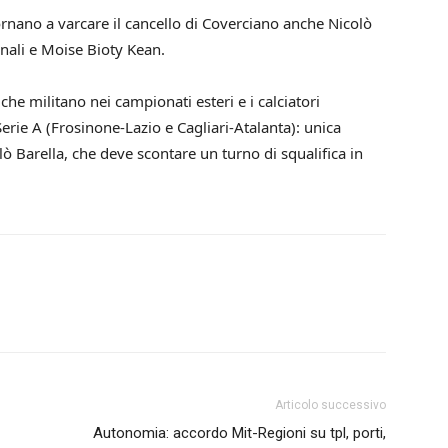
ornano a varcare il cancello di Coverciano anche Nicolò
onali e Moise Bioty Kean.
he militano nei campionati esteri e i calciatori
Serie A (Frosinone-Lazio e Cagliari-Atalanta): unica
ò Barella, che deve scontare un turno di squalifica in
Articolo successivo
Autonomia: accordo Mit-Regioni su tpl, porti,