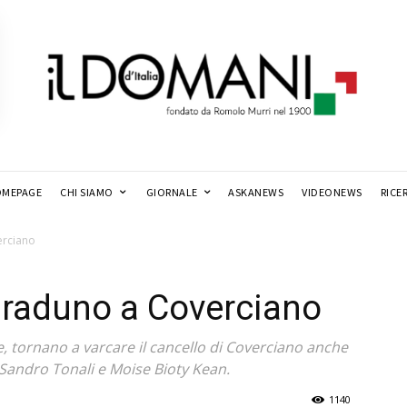
MEPAGE
CHI SIAMO
GIORNALE
ASKANEWS
VIDEONEWS
RICE
erciano
 raduno a Coverciano
e, tornano a varcare il cancello di Coverciano anche
0 Sandro Tonali e Moise Bioty Kean.
1140