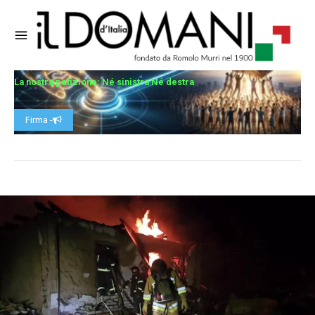
La nostra petizione: Né sinistra Né destra
Firma -