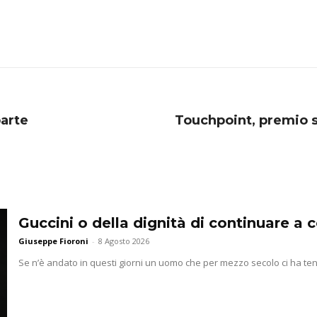
parte
Touchpoint, premio s
Guccini o della dignità di continuare a
Giuseppe Fioroni
-
8 Agosto 2026
Se n’è andato in questi giorni un uomo che per mezzo secolo ci ha ten