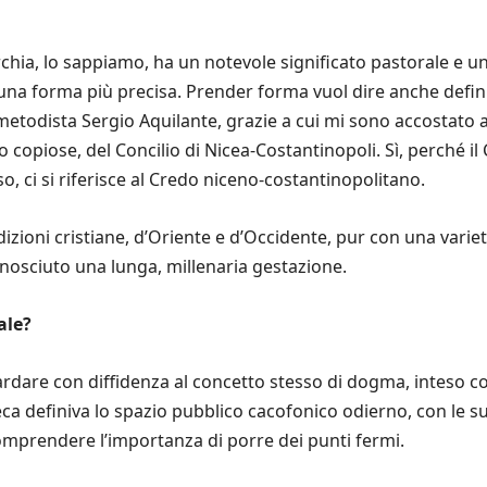
urchia, lo sappiamo, ha un notevole significato pastorale e u
 una forma più precisa. Prender forma vuol dire anche definir
etodista Sergio Aquilante, grazie a cui mi sono accostato al
 copiose, del Concilio di Nicea-Costantinopoli. Sì, perché i
, ci si riferisce al Credo niceno-costantinopolitano.
izioni cristiane, d’Oriente e d’Occidente, pur con una varietà 
osciuto una lunga, millenaria gestazione.
ale?
are con diffidenza al concetto stesso di dogma, inteso com
ca definiva lo spazio pubblico cacofonico odierno, con le sue 
a comprendere l’importanza di porre dei punti fermi.