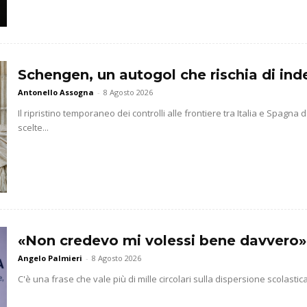
Schengen, un autogol che rischia di indeb
Antonello Assogna
-
8 Agosto 2026
Il ripristino temporaneo dei controlli alle frontiere tra Italia e Spag
scelte...
«Non credevo mi volessi bene davvero»
Angelo Palmieri
-
8 Agosto 2026
C'è una frase che vale più di mille circolari sulla dispersione scolasti