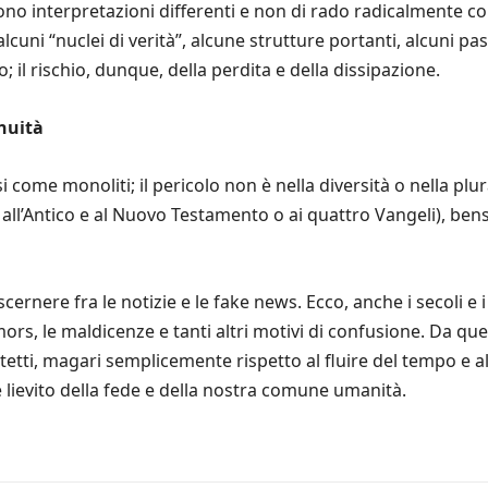
irono interpretazioni differenti e non di rado radicalmente con
uni “nuclei di verità”, alcune strutture portanti, alcuni pass
o; il rischio, dunque, della perdita e della dissipazione.
inuità
ome monoliti; il pericolo non è nella diversità o nella plurali
, all’Antico e al Nuovo Testamento o ai quattro Vangeli), bens
iscernere fra le notizie e le fake news. Ecco, anche i secoli 
rs, le maldicenze e tanti altri motivi di confusione. Da quel
etti, magari semplicemente rispetto al fluire del tempo e al
 e lievito della fede e della nostra comune umanità.