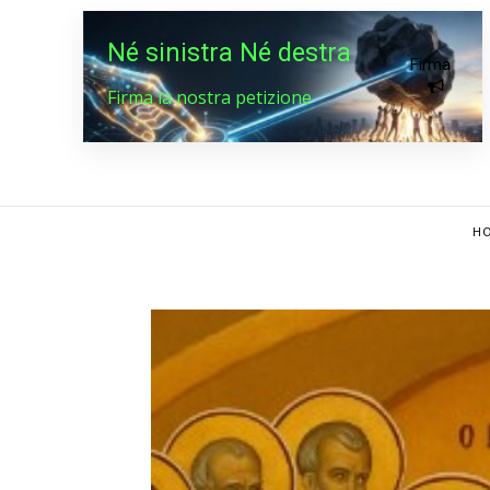
Né sinistra Né destra
Firma
Firma la nostra petizione
HO