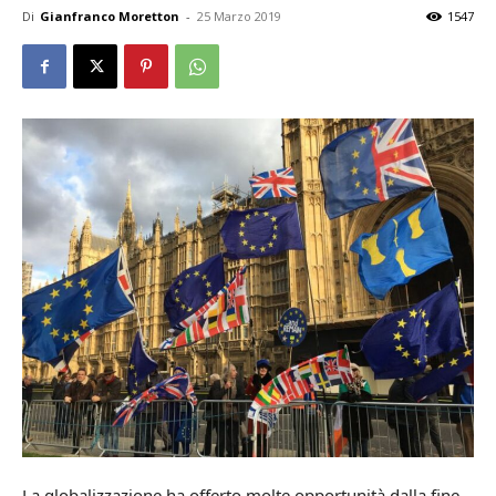
Di
Gianfranco Moretton
-
25 Marzo 2019
1547
La globalizzazione ha offerto molte opportunità dalla fine