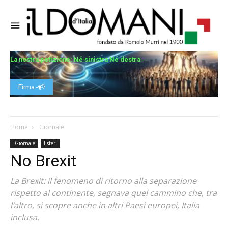
La nostra petizione: Né sinistra Né destra
Firma -
Home
Giornale
Giornale
Esteri
No Brexit
La Brexit: il fenomeno di ritorno alla separazione
rispetto al continente, segnava quel cammino che, tra
l’altro, si scopre anche in altri Paesi europei, Italia
inclusa.