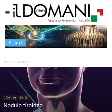
La nostra petizione: Né sinistra Né destra
Firma -
Home
Giornale
Giornale
Sanità
Nodulo tiroideo