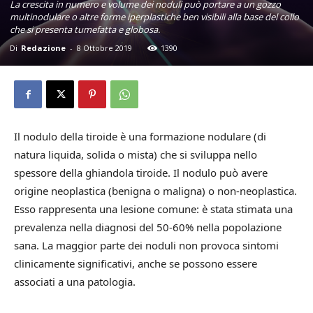
La crescita in numero e volume dei noduli può portare a un gozzo
multinodulare o altre forme iperplastiche ben visibili alla base del collo
che si presenta tumefatta e globosa.
Di
Redazione
-
8 Ottobre 2019
1390
Il nodulo della tiroide è una formazione nodulare (di
natura liquida, solida o mista) che si sviluppa nello
spessore della ghiandola tiroide. Il nodulo può avere
origine neoplastica (benigna o maligna) o non-neoplastica.
Esso rappresenta una lesione comune: è stata stimata una
prevalenza nella diagnosi del 50-60% nella popolazione
sana. La maggior parte dei noduli non provoca sintomi
clinicamente significativi, anche se possono essere
associati a una patologia.