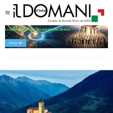
La nostra petizione: Né sinistra Né destra
Firma -