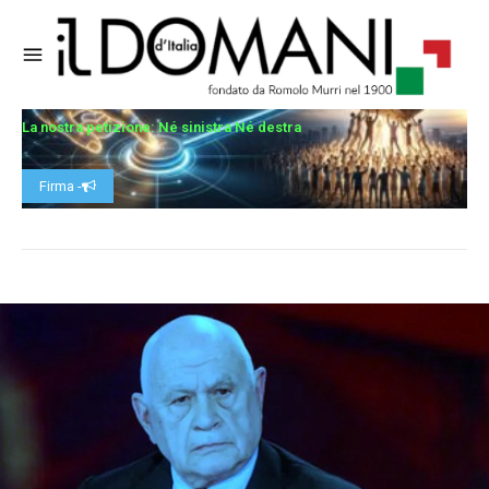
La nostra petizione: Né sinistra Né destra
Firma -