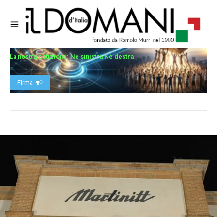
La nostra petizione: Né sinistra Né destra
Firma -