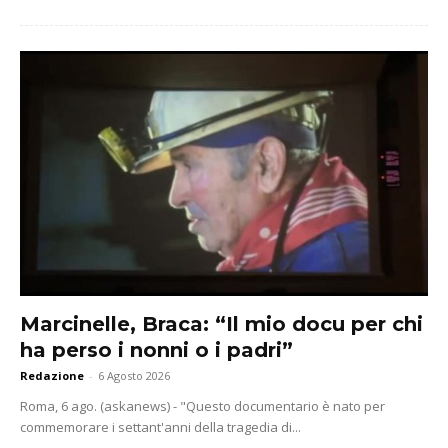
Marcinelle, Braca: “Il mio docu per chi
ha perso i nonni o i padri”
Redazione
-
6 Agosto 2026
Roma, 6 ago. (askanews) - "Questo documentario è nato per
commemorare i settant'anni della tragedia di...