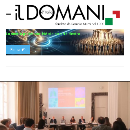
La nostra petizione: Né sinistra Né destra
Firma -