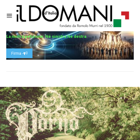
La nostra petizione: Né sinistra Né destra
Firma -