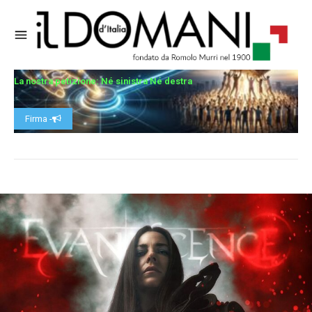
La nostra petizione: Né sinistra Né destra
Firma -