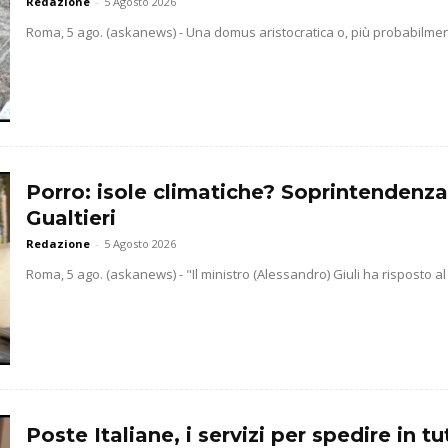
Redazione
-
5 Agosto 2026
Roma, 5 ago. (askanews) - Una domus aristocratica o, più probabilmente
Porro: isole climatiche? Soprintendenz
Gualtieri
Redazione
-
5 Agosto 2026
Roma, 5 ago. (askanews) - "Il ministro (Alessandro) Giuli ha risposto al 
Poste Italiane, i servizi per spedire in 