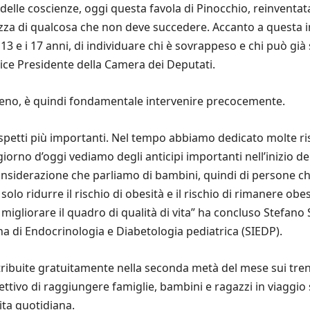
le coscienze, oggi questa favola di Pinocchio, reinventata pe
zza di qualcosa che non deve succedere. Accanto a questa iniz
 13 e i 17 anni, di individuare chi è sovrappeso e chi può già
ce Presidente della Camera dei Deputati.
eno, è quindi fondamentale intervenire precocemente.
petti più importanti. Nel tempo abbiamo dedicato molte ris
giorno d’oggi vediamo degli anticipi importanti nell’inizio 
nsiderazione che parliamo di bambini, quindi di persone che
lo ridurre il rischio di obesità e il rischio di rimanere obes
igliorare il quadro di qualità di vita” ha concluso Stefan
ana di Endocrinologia e Diabetologia pediatrica (SIEDP).
ibuite gratuitamente nella seconda metà del mese sui treni 
biettivo di raggiungere famiglie, bambini e ragazzi in viaggio s
vita quotidiana.