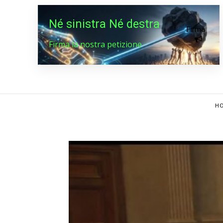
Né sinistra Né destra
Firma
Firma la nostra petizione
HO