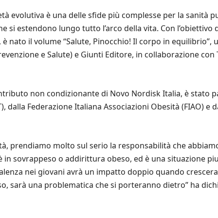
’età evolutiva è una delle sfide più complesse per la sanità 
 si estendono lungo tutto l’arco della vita. Con l’obiettivo d
 nato il volume “Salute, Pinocchio! Il corpo in equilibrio”,
revenzione e Salute) e Giunti Editore, in collaborazione con
 contributo non condizionante di Novo Nordisk Italia, è stato
, dalla Federazione Italiana Associazioni Obesità (FIAO) e da
ità, prendiamo molto sul serio la responsabilità che abbiamo
mi è in sovrappeso o addirittura obeso, ed è una situazione p
alenza nei giovani avrà un impatto doppio quando cresceran
o, sarà una problematica che si porteranno dietro” ha dich